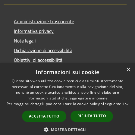
Amministrazione trasparente
Informativa privacy
Note legali
Dichiarazione di accessibilità
Obiettivi di accessibilità
×
Storico Deliberazioni
Informazioni sui cookie
Questo sito web utilizza cookie tecnici e assimilati strettamente
necessari al corretto funzionamento e alla navigazione del sito,
nonché un cookie tecnico analitico al solo fine di elaborare
informazioni statistiche, aggregate e anonime.
RSS
Copyright © 2026 • Comune di
Per maggiori dettagli, può consultare la cookie policy al seguente
link
Accessibilità
Ittiri • Powered by
Privacy
Municipium
Accesso
•
RIFIUTA TUTTO
ACCETTA TUTTO
Cookie
redazione
Mappa del sito
MOSTRA DETTAGLI