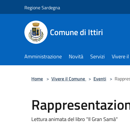
Salta al contenuto principale
Regione Sardegna
Comune di Ittiri
Amministrazione
Novità
Servizi
Vivere 
Home
>
Vivere il Comune
>
Eventi
>
Rappres
Rappresentazion
Lettura animata del libro "Il Gran Samà"