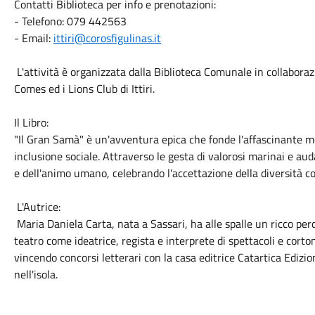
​Contatti Biblioteca per info e prenotazioni:
- ​Telefono: 079 442563
- ​Email:
ittiri@corosfigulinas.it
​ L'attività è organizzata dalla Biblioteca Comunale in collabora
Comes ed i Lions Club di Ittiri.
​Il Libro:
"Il Gran Samà" è un'avventura epica che fonde l'affascinante m
inclusione sociale. Attraverso le gesta di valorosi marinai e audac
e dell'animo umano, celebrando l'accettazione della diversità c
​ L'Autrice:
Maria Daniela Carta, nata a Sassari, ha alle spalle un ricco per
teatro come ideatrice, regista e interprete di spettacoli e corto
vincendo concorsi letterari con la casa editrice Catartica Edizi
nell'isola.