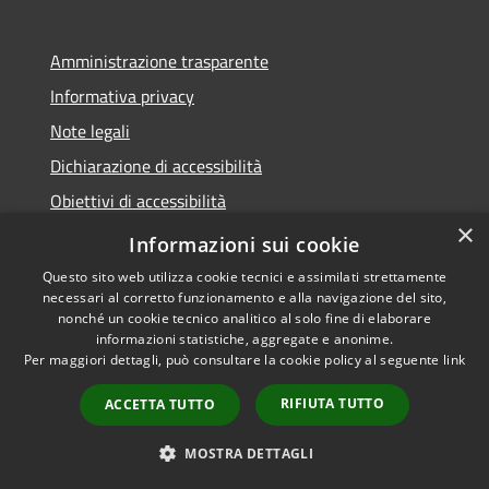
Amministrazione trasparente
Informativa privacy
Note legali
Dichiarazione di accessibilità
Obiettivi di accessibilità
×
Storico Deliberazioni
Informazioni sui cookie
Questo sito web utilizza cookie tecnici e assimilati strettamente
necessari al corretto funzionamento e alla navigazione del sito,
nonché un cookie tecnico analitico al solo fine di elaborare
informazioni statistiche, aggregate e anonime.
RSS
Copyright © 2026 • Comune di
Per maggiori dettagli, può consultare la cookie policy al seguente
link
Accessibilità
Ittiri • Powered by
Privacy
Municipium
Accesso
•
RIFIUTA TUTTO
ACCETTA TUTTO
Cookie
redazione
Mappa del sito
MOSTRA DETTAGLI