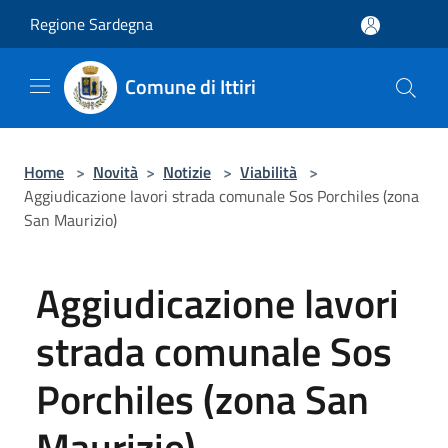
Salta al contenuto principale
Regione Sardegna
Comune di Ittiri
Home
>
Novità
>
Notizie
>
Viabilità
>
Aggiudicazione lavori strada comunale Sos Porchiles (zona
San Maurizio)
Aggiudicazione lavori
strada comunale Sos
Porchiles (zona San
Maurizio)