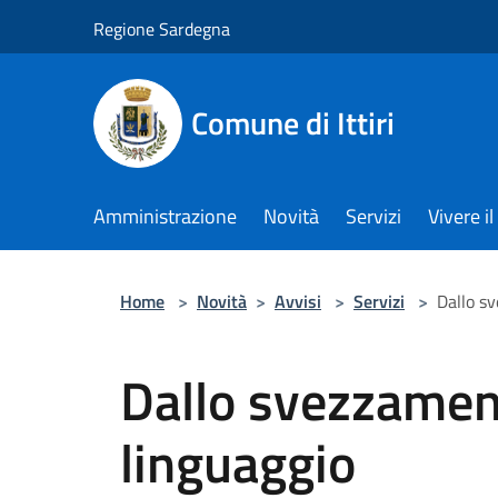
Salta al contenuto principale
Regione Sardegna
Comune di Ittiri
Amministrazione
Novità
Servizi
Vivere 
Home
>
Novità
>
Avvisi
>
Servizi
>
Dallo sv
Dallo svezzament
linguaggio