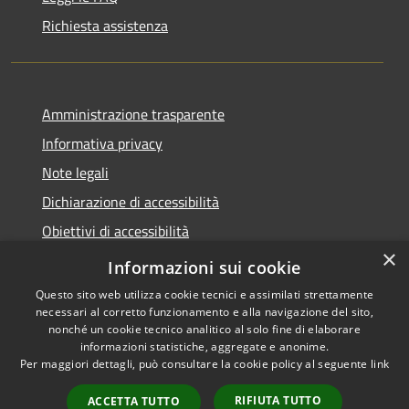
Richiesta assistenza
Amministrazione trasparente
Informativa privacy
Note legali
Dichiarazione di accessibilità
Obiettivi di accessibilità
×
Storico Deliberazioni
Informazioni sui cookie
Questo sito web utilizza cookie tecnici e assimilati strettamente
necessari al corretto funzionamento e alla navigazione del sito,
nonché un cookie tecnico analitico al solo fine di elaborare
informazioni statistiche, aggregate e anonime.
RSS
Copyright © 2026 • Comune di
Per maggiori dettagli, può consultare la cookie policy al seguente
link
Accessibilità
Ittiri • Powered by
Privacy
Municipium
Accesso
•
RIFIUTA TUTTO
ACCETTA TUTTO