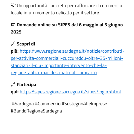
💡 Un’opportunità concreta per rafforzare il commercio
locale in un momento delicato per il settore.
📅
Domande online su SIPES dal 6 maggio al 5 giugno
2025
🔗
Scopri di
più:
https://www.regione.sardegna.it/notizie/contributi-
per-attivita-commerciali-cuccureddu-oltre-35-milioni-
stanziati-il-piu-importante-intervento-che-la-
regione-abbia-mai-destinato-al-comparto
🔗
Partecipa
qui:
https://sipes.regione.sardegna.it/sipes/login.xhtml
#Sardegna #Commercio #SostegnoAlleImprese
#BandoRegioneSardegna