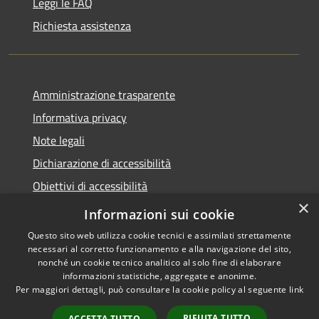
Leggi le FAQ
Richiesta assistenza
Amministrazione trasparente
Informativa privacy
Note legali
Dichiarazione di accessibilità
Obiettivi di accessibilità
×
Storico Deliberazioni
Informazioni sui cookie
Questo sito web utilizza cookie tecnici e assimilati strettamente
necessari al corretto funzionamento e alla navigazione del sito,
nonché un cookie tecnico analitico al solo fine di elaborare
informazioni statistiche, aggregate e anonime.
RSS
Copyright © 2026 • Comune di
Per maggiori dettagli, può consultare la cookie policy al seguente
link
Accessibilità
Ittiri • Powered by
Privacy
Municipium
Accesso
•
RIFIUTA TUTTO
ACCETTA TUTTO