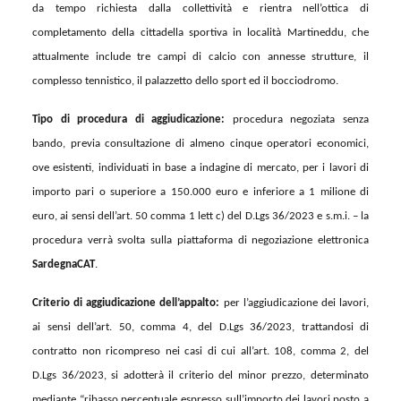
da tempo richiesta dalla collettività
e
rientra nell’ottica di
completamento della cittadella sportiva in località Martineddu,
che
attualmente include tre campi di calcio con annesse strutture, il
complesso tennistico, il palazzetto dello sport ed il bocciodromo.
Tipo di procedura di aggiudicazione:
procedura negoziata senza
bando, previa consultazione di almeno cinque operatori economici,
ove esistenti, individuati in base a indagin
e
di mercato, per i lavori di
importo pari o superiore a 150.000 euro e inferiore a 1 milione di
euro,
ai sensi dell’art. 50 comma 1 lett
c
) del D.Lgs 36/2023
e s.m.i.
–
la
procedura
verrà svolta
su
lla
piattaforma di negoziazione elettronica
SardegnaCAT
.
Criteri
o
di aggiudicazione dell’appalto:
per l’aggiudicazione dei lavori,
ai sensi dell’art. 50, comma 4, del D.Lgs 36/2023,
t
rattandosi di
contratto non ricompreso nei casi di cui all’art. 108, comma 2, del
D.Lgs 36/2023, si
adotterà
il criterio del minor prezzo, determinato
mediante “ribasso percentuale espresso sull’importo dei lavori posto a