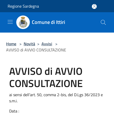
Salta al contenuto principale
Regione Sardegna
Comune di Ittiri
Home
>
Novità
>
Avvisi
>
AVVISO di AVVIO CONSULTAZIONE
AVVISO di AVVIO
CONSULTAZIONE
ai sensi dell’art. 50, comma 2-bis, del D.Lgs 36/2023 e
s.m.i.
Data :