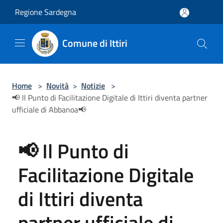
Salta al contenuto principale
Regione Sardegna
Comune di Ittiri
Home
>
Novità
>
Notizie
>
📢 Il Punto di Facilitazione Digitale di Ittiri diventa partner
ufficiale di Abbanoa📢
📢 Il Punto di
Facilitazione Digitale
di Ittiri diventa
partner ufficiale di