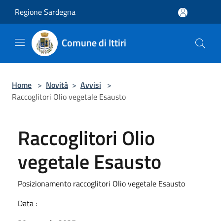
Salta al contenuto principale
Regione Sardegna
Comune di Ittiri
Home
>
Novità
>
Avvisi
>
Raccoglitori Olio vegetale Esausto
Raccoglitori Olio
vegetale Esausto
Posizionamento raccoglitori Olio vegetale Esausto
Data :