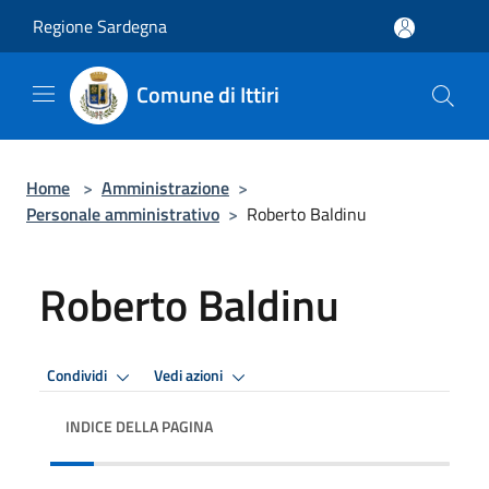
Salta al contenuto principale
Regione Sardegna
Comune di Ittiri
Home
>
Amministrazione
>
Personale amministrativo
>
Roberto Baldinu
Roberto Baldinu
Condividi
Vedi azioni
INDICE DELLA PAGINA