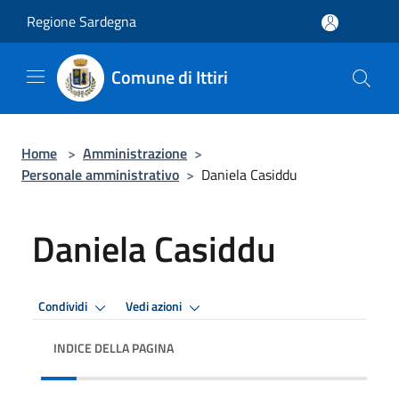
Salta al contenuto principale
Regione Sardegna
Comune di Ittiri
Home
>
Amministrazione
>
Personale amministrativo
>
Daniela Casiddu
Daniela Casiddu
Condividi
Vedi azioni
INDICE DELLA PAGINA