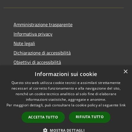
Amministrazione trasparente
Informativa privacy
Note legali
Dichiarazione di accessibilità
Obiettivi di accessibilità
×
Storico Deliberazioni
Informazioni sui cookie
Questo sito web utilizza cookie tecnici e assimilati strettamente
necessari al corretto funzionamento e alla navigazione del sito,
nonché un cookie tecnico analitico al solo fine di elaborare
informazioni statistiche, aggregate e anonime.
RSS
Copyright © 2026 • Comune di
Per maggiori dettagli, può consultare la cookie policy al seguente
link
Accessibilità
Ittiri • Powered by
Privacy
Municipium
Accesso
•
RIFIUTA TUTTO
ACCETTA TUTTO
Cookie
redazione
Mappa del sito
MOSTRA DETTAGLI