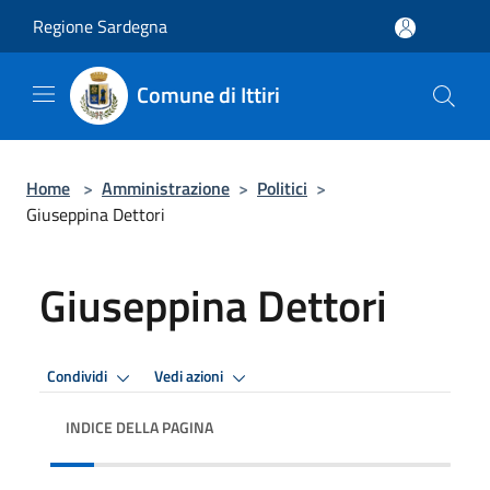
Salta al contenuto principale
Regione Sardegna
Comune di Ittiri
Home
>
Amministrazione
>
Politici
>
Giuseppina Dettori
Giuseppina Dettori
Condividi
Vedi azioni
INDICE DELLA PAGINA