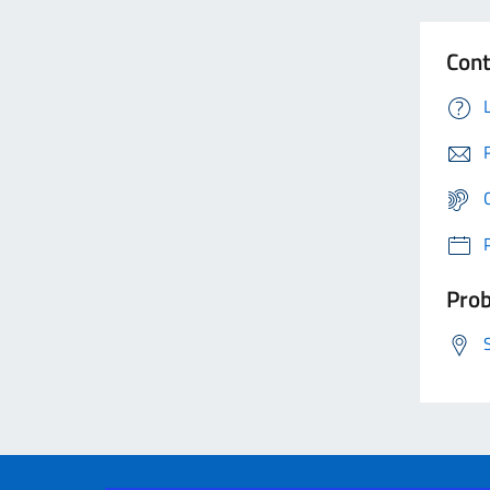
Cont
Prob