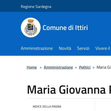
Salta al contenuto principale
Regione Sardegna
Comune di Ittiri
Amministrazione
Novità
Servizi
Vivere 
Home
>
Amministrazione
>
Politici
>
Maria G
Maria Giovanna 
INDICE DELLA PAGINA