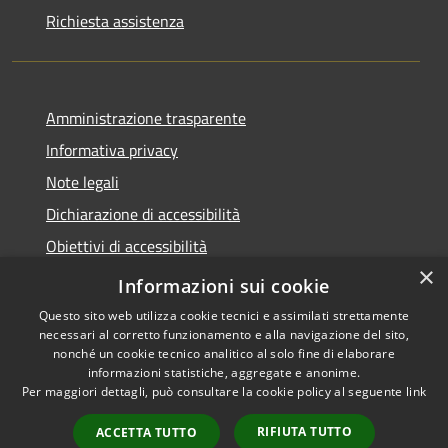
Richiesta assistenza
Amministrazione trasparente
Informativa privacy
Note legali
Dichiarazione di accessibilità
Obiettivi di accessibilità
×
Storico Deliberazioni
Informazioni sui cookie
Questo sito web utilizza cookie tecnici e assimilati strettamente
necessari al corretto funzionamento e alla navigazione del sito,
nonché un cookie tecnico analitico al solo fine di elaborare
informazioni statistiche, aggregate e anonime.
RSS
Copyright © 2026 • Comune di
Per maggiori dettagli, può consultare la cookie policy al seguente
link
Accessibilità
Ittiri • Powered by
Privacy
Municipium
Accesso
•
RIFIUTA TUTTO
ACCETTA TUTTO