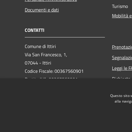
Turismo
Documenti e dati
Mobilità e
CONTATTI
Comune di Ittiri
Prenotaz
Via San Francesco, 1,
Segnalazi
07044 - Ittiri
Leggi le 
Codice Fiscale: 00367560901
Richiesta
Partita IVA: 00367560901
PEC: protocollo@pec.comune.ittiri.ss.it
Questo sito 
Centralino Unico: 079445200
alla navig