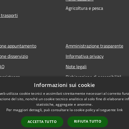
Agricoltura e pesca
 trasporti
ione appuntamento
Amministrazione trasparente
one disservizio
Informativa privacy
FAQ
Note legali
 assistenza
Dichiarazione di accessibilità
Informazioni sui cookie
Obiettivi di accessibilità
web utilizza cookie tecnici e assimilati strettamente necessari al corretto fu
Storico Deliberazioni
azione del sito, nonché un cookie tecnico analitico al solo fine di elaborare i
statistiche, aggregate e anonime.
Per maggiori dettagli, può consultare la cookie policy al seguente
link
RIFIUTA TUTTO
ACCETTA TUTTO