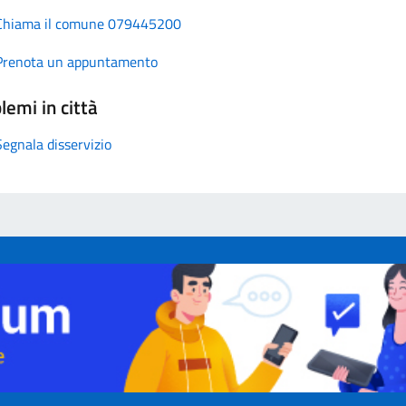
Chiama il comune 079445200
Prenota un appuntamento
lemi in città
Segnala disservizio