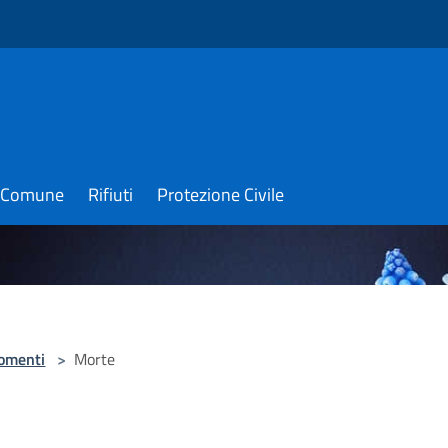
il Comune
Rifiuti
Protezione Civile
omenti
>
Morte