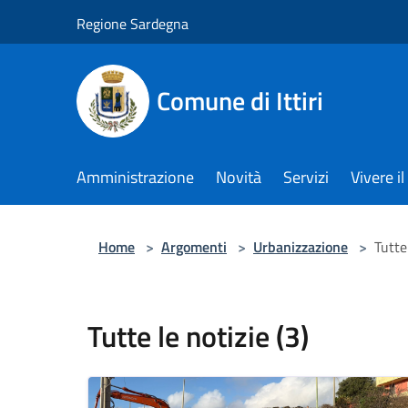
Salta al contenuto principale
Regione Sardegna
Comune di Ittiri
Amministrazione
Novità
Servizi
Vivere 
Home
>
Argomenti
>
Urbanizzazione
>
Tutte 
Tutte le notizie (3)