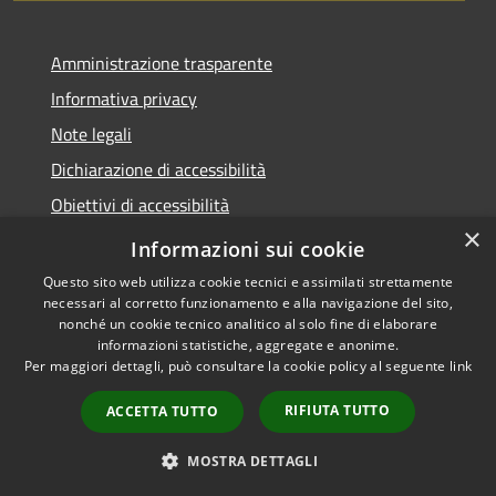
Amministrazione trasparente
Informativa privacy
Note legali
Dichiarazione di accessibilità
Obiettivi di accessibilità
×
Storico Deliberazioni
Informazioni sui cookie
Questo sito web utilizza cookie tecnici e assimilati strettamente
necessari al corretto funzionamento e alla navigazione del sito,
nonché un cookie tecnico analitico al solo fine di elaborare
informazioni statistiche, aggregate e anonime.
RSS
Copyright © 2026 • Comune di
Per maggiori dettagli, può consultare la cookie policy al seguente
link
Accessibilità
Ittiri • Powered by
Privacy
Municipium
Accesso
•
RIFIUTA TUTTO
ACCETTA TUTTO
Cookie
redazione
Mappa del sito
MOSTRA DETTAGLI