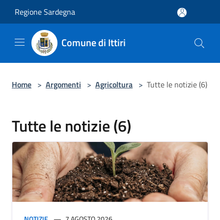
Salta al contenuto principale
Regione Sardegna
Comune di Ittiri
Home
>
Argomenti
>
Agricoltura
>
Tutte le notizie (6)
Tutte le notizie (6)
NOTIZIE
7 AGOSTO 2026