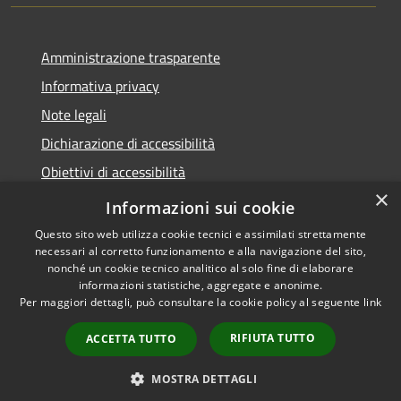
Amministrazione trasparente
Informativa privacy
Note legali
Dichiarazione di accessibilità
Obiettivi di accessibilità
×
Storico Deliberazioni
Informazioni sui cookie
Questo sito web utilizza cookie tecnici e assimilati strettamente
necessari al corretto funzionamento e alla navigazione del sito,
nonché un cookie tecnico analitico al solo fine di elaborare
informazioni statistiche, aggregate e anonime.
RSS
Copyright © 2026 • Comune di
Per maggiori dettagli, può consultare la cookie policy al seguente
link
Accessibilità
Ittiri • Powered by
Privacy
Municipium
Accesso
•
RIFIUTA TUTTO
ACCETTA TUTTO
Cookie
redazione
Mappa del sito
MOSTRA DETTAGLI