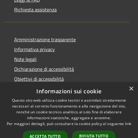
Richiesta assistenza
Amministrazione trasparente
Informativa privacy
Note legali
Dichiarazione di accessibilità
Obiettivi di accessibilità
×
Storico Deliberazioni
Informazioni sui cookie
Questo sito web utilizza cookie tecnici e assimilati strettamente
necessari al corretto funzionamento e alla navigazione del sito,
nonché un cookie tecnico analitico al solo fine di elaborare
informazioni statistiche, aggregate e anonime.
RSS
Copyright © 2026 • Comune di
Per maggiori dettagli, può consultare la cookie policy al seguente
link
Accessibilità
Ittiri • Powered by
Privacy
Municipium
Accesso
•
RIFIUTA TUTTO
ACCETTA TUTTO