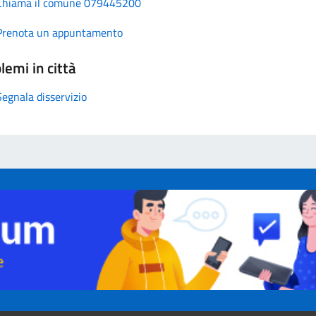
Chiama il comune 079445200
Prenota un appuntamento
lemi in città
Segnala disservizio