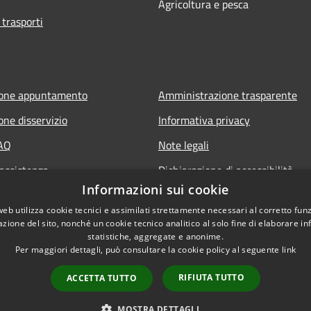
Agricoltura e pesca
 trasporti
ione appuntamento
Amministrazione trasparente
one disservizio
Informativa privacy
FAQ
Note legali
 assistenza
Dichiarazione di accessibilità
Informazioni sui cookie
Obiettivi di accessibilità
web utilizza cookie tecnici e assimilati strettamente necessari al corretto fu
Storico Deliberazioni
azione del sito, nonché un cookie tecnico analitico al solo fine di elaborare i
statistiche, aggregate e anonime.
Per maggiori dettagli, può consultare la cookie policy al seguente
link
RIFIUTA TUTTO
ACCETTA TUTTO
l sito
Copyright © 2026 • Comune
MOSTRA DETTAGLI