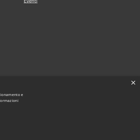
Eventi
×
nzionamento e
nformazioni
Municipium
Accesso redazione
 di Ittiri • Powered by
•