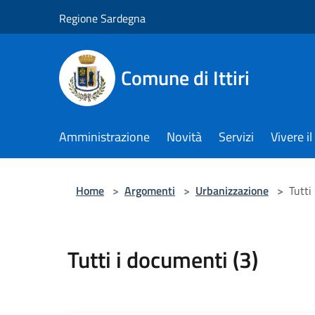
Salta al contenuto principale
Regione Sardegna
Comune di Ittiri
Amministrazione
Novità
Servizi
Vivere 
Home
>
Argomenti
>
Urbanizzazione
>
Tutti
Tutti i documenti (3)