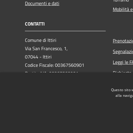
Documenti e dati
Mobilità e
CONTATTI
Comune di Ittiri
Prenotaz
Via San Francesco, 1,
Segnalazi
07044 - Ittiri
Leggi le 
Codice Fiscale: 00367560901
Richiesta
Partita IVA: 00367560901
PEC: protocollo@pec.comune.ittiri.ss.it
Questo sito 
Centralino Unico: 079445200
alla navig
RSS
Accessibilità
Privacy
Cookie
Mappa de