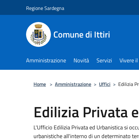
Salta al contenuto principale
Regione Sardegna
Comune di Ittiri
Amministrazione
Novità
Servizi
Vivere 
Home
>
Amministrazione
>
Uffici
>
Edilizia P
Edilizia Privata 
L'Ufficio Edilizia Privata ed Urbanistica si occu
urbanistiche all'interno di un determinato ter