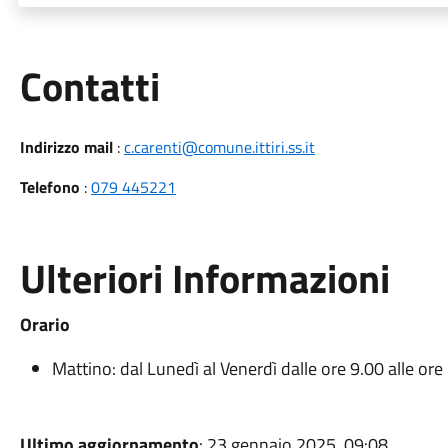
Utili
Contatti
Indirizzo mail
:
c.carenti@comune.ittiri.ss.it
Telefono
:
079 445221
Ulteriori Informazioni
Orario
Mattino: dal Lunedì al Venerdì dalle ore 9.00 alle ore
Ultimo aggiornamento
: 23 gennaio 2025, 09:08