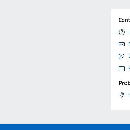
Cont
Prob