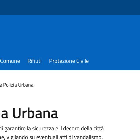
il Comune
Rifiuti
Protezione Civile
e Polizia Urbana
zia Urbana
i garantire la sicurezza e il decoro della città
ne, vigilando su eventuali atti di vandalismo.