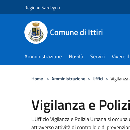
Salta al contenuto principale
Regione Sardegna
Comune di Ittiri
Amministrazione
Novità
Servizi
Vivere 
Home
>
Amministrazione
>
Uffici
>
Vigilanza 
Vigilanza e Poli
L'Ufficio Vigilanza e Polizia Urbana si occupa d
attraverso attività di controllo e di prevenzio