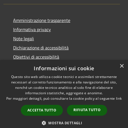
Amministrazione trasparente
Informativa privacy
Note legali
Dichiarazione di accessibilità
Obiettivi di accessibilità
×
Storico Deliberazioni
Informazioni sui cookie
Questo sito web utilizza cookie tecnici e assimilati strettamente
necessari al corretto funzionamento e alla navigazione del sito,
nonché un cookie tecnico analitico al solo fine di elaborare
informazioni statistiche, aggregate e anonime.
RSS
Copyright © 2026 • Comune di
Per maggiori dettagli, può consultare la cookie policy al seguente
link
Accessibilità
Ittiri • Powered by
Privacy
Municipium
Accesso
•
RIFIUTA TUTTO
ACCETTA TUTTO
Cookie
redazione
Mappa del sito
MOSTRA DETTAGLI