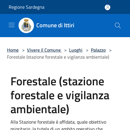
Salta al contenuto principale
Regione Sardegna
Comune di Ittiri
Home
>
Vivere il Comune
>
Luoghi
>
Palazzo
>
Forestale (stazione forestale e vigilanza ambientale)
Forestale (stazione
forestale e vigilanza
ambientale)
Alla Stazione forestale è affidata, quale obiettivo
prioritario, la tutela di un ambito operativo che