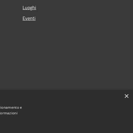
Luoghi
Eventi
×
nzionamento e
nformazioni