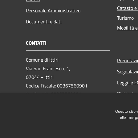
Catasto e
Personale Amministrativo
Turismo
Documenti e dati
Mobilità e
CONTATTI
Comune di Ittiri
Prenotaz
Via San Francesco, 1,
Segnalazi
07044 - Ittiri
Leggi le 
Codice Fiscale: 00367560901
Richiesta
Partita IVA: 00367560901
PEC: protocollo@pec.comune.ittiri.ss.it
Questo sito 
Centralino Unico: 079445200
alla navig