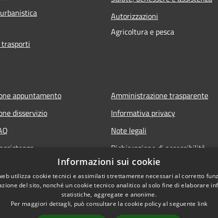
 urbanistica
Autorizzazioni
Agricoltura e pesca
 trasporti
ione appuntamento
Amministrazione trasparente
one disservizio
Informativa privacy
FAQ
Note legali
 assistenza
Dichiarazione di accessibilità
Informazioni sui cookie
Obiettivi di accessibilità
web utilizza cookie tecnici e assimilati strettamente necessari al corretto fu
Storico Deliberazioni
azione del sito, nonché un cookie tecnico analitico al solo fine di elaborare i
statistiche, aggregate e anonime.
Per maggiori dettagli, può consultare la cookie policy al seguente
link