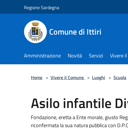
Salta al contenuto principale
Regione Sardegna
Comune di Ittiri
Amministrazione
Novità
Servizi
Vivere 
Home
>
Vivere il Comune
>
Luoghi
>
Scuola
Asilo infantile 
Fondazione, eretta a Ente morale, giusto Reg
riconfermata la sua natura pubblica con D.P