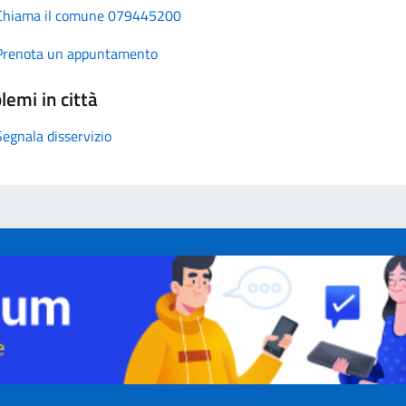
Chiama il comune 079445200
Prenota un appuntamento
lemi in città
Segnala disservizio