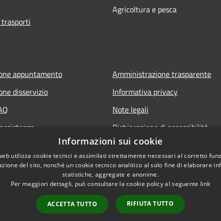
Agricoltura e pesca
 trasporti
ione appuntamento
Amministrazione trasparente
one disservizio
Informativa privacy
FAQ
Note legali
 assistenza
Dichiarazione di accessibilità
Informazioni sui cookie
Obiettivi di accessibilità
web utilizza cookie tecnici e assimilati strettamente necessari al corretto fu
Storico Deliberazioni
azione del sito, nonché un cookie tecnico analitico al solo fine di elaborare i
statistiche, aggregate e anonime.
Per maggiori dettagli, può consultare la cookie policy al seguente
link
RIFIUTA TUTTO
ACCETTA TUTTO