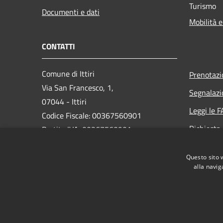
Turismo
Documenti e dati
Mobilità e
CONTATTI
Comune di Ittiri
Prenotaz
Via San Francesco, 1,
Segnalazi
07044 - Ittiri
Leggi le 
Codice Fiscale: 00367560901
Richiesta
Partita IVA: 00367560901
PEC: protocollo@pec.comune.ittiri.ss.it
Questo sito 
Centralino Unico: 079445200
alla navig