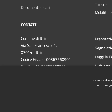
Turismo
Documenti e dati
Mobilità e
CONTATTI
Comune di Ittiri
Prenotaz
Via San Francesco, 1,
Segnalazi
07044 - Ittiri
Leggi le 
Codice Fiscale: 00367560901
Richiesta
Partita IVA: 00367560901
PEC: protocollo@pec.comune.ittiri.ss.it
Questo sito 
Centralino Unico: 079445200
alla navig