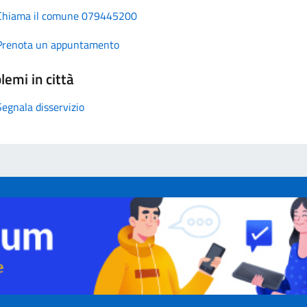
Chiama il comune 079445200
Prenota un appuntamento
lemi in città
Segnala disservizio