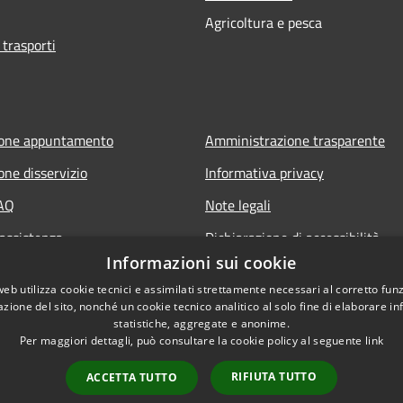
Agricoltura e pesca
 trasporti
ione appuntamento
Amministrazione trasparente
one disservizio
Informativa privacy
FAQ
Note legali
 assistenza
Dichiarazione di accessibilità
Informazioni sui cookie
Obiettivi di accessibilità
web utilizza cookie tecnici e assimilati strettamente necessari al corretto fu
Storico Deliberazioni
azione del sito, nonché un cookie tecnico analitico al solo fine di elaborare i
statistiche, aggregate e anonime.
Per maggiori dettagli, può consultare la cookie policy al seguente
link
RIFIUTA TUTTO
ACCETTA TUTTO