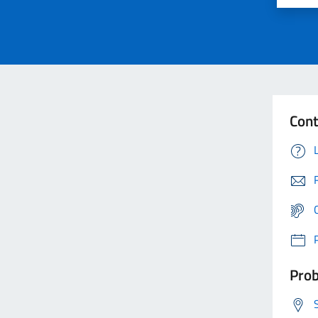
Cont
Prob