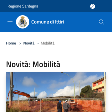
Salta al contenuto principale
Regione Sardegna
Comune di Ittiri
Home
>
Novità
>
Mobilità
Novità: Mobilità