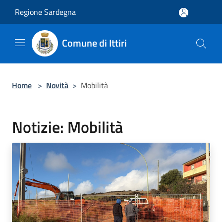
Salta al contenuto principale
Regione Sardegna
Comune di Ittiri
Home
>
Novità
>
Mobilità
Notizie: Mobilità