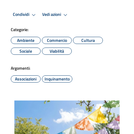
Condividi
Vedi azioni
Categorie:
Ambiente
Commercio
Cultura
Sociale
Viabilità
Argomenti:
Associazioni
Inquinamento