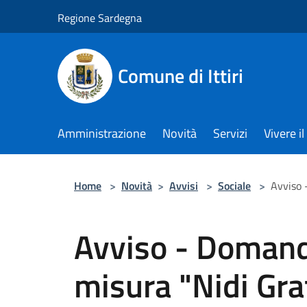
Salta al contenuto principale
Regione Sardegna
Comune di Ittiri
Amministrazione
Novità
Servizi
Vivere 
Home
>
Novità
>
Avvisi
>
Sociale
>
Avviso 
Avviso - Domanda
misura "Nidi Grat