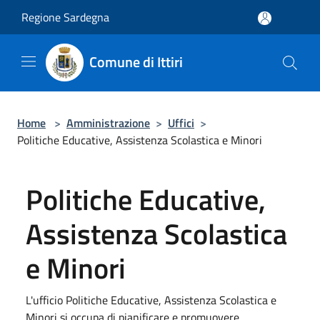
Salta al contenuto principale
Regione Sardegna
Comune di Ittiri
Home
>
Amministrazione
>
Uffici
>
Politiche Educative, Assistenza Scolastica e Minori
Politiche Educative,
Assistenza Scolastica
e Minori
L'ufficio Politiche Educative, Assistenza Scolastica e
Minori si occupa di pianificare e promuovere