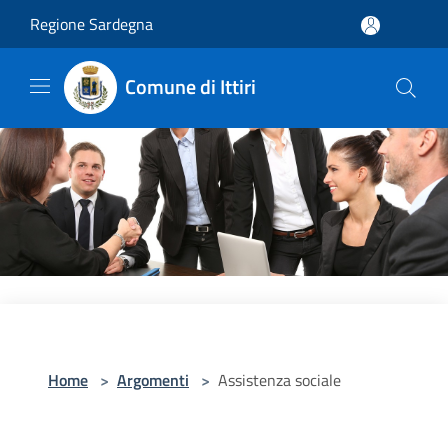
Salta al contenuto principale
Regione Sardegna
Comune di Ittiri
Home
>
Argomenti
>
Assistenza sociale