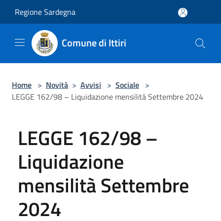
Salta al contenuto principale
Regione Sardegna
Comune di Ittiri
Home
>
Novità
>
Avvisi
>
Sociale
>
LEGGE 162/98 – Liquidazione mensilità Settembre 2024
LEGGE 162/98 –
Liquidazione
mensilità Settembre
2024