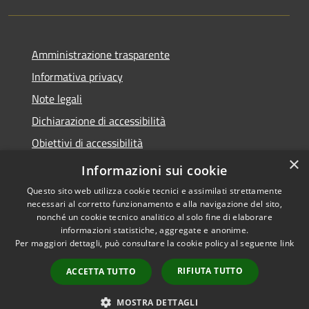
Amministrazione trasparente
Informativa privacy
Note legali
Dichiarazione di accessibilità
Obiettivi di accessibilità
×
Storico Deliberazioni
Informazioni sui cookie
Questo sito web utilizza cookie tecnici e assimilati strettamente
necessari al corretto funzionamento e alla navigazione del sito,
nonché un cookie tecnico analitico al solo fine di elaborare
informazioni statistiche, aggregate e anonime.
RSS
Copyright © 2026 • Comune di
Per maggiori dettagli, può consultare la cookie policy al seguente
link
Accessibilità
Ittiri • Powered by
Privacy
Municipium
Accesso
•
RIFIUTA TUTTO
ACCETTA TUTTO
Cookie
redazione
Mappa del sito
MOSTRA DETTAGLI