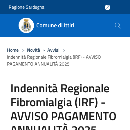
Salta al contenuto principale
Regione Sardegna
Comune di Ittiri
Home
>
Novità
>
Avvisi
>
Indennità Regionale Fibromialgia (IRF) - AVVISO
PAGAMENTO ANNUALITÀ 2025
Indennità Regionale
Fibromialgia (IRF) -
AVVISO PAGAMENTO
ANNUALITÀ 2025