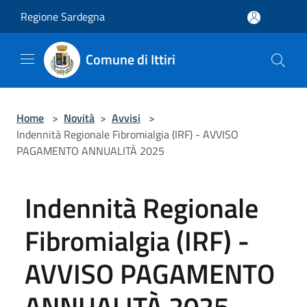
Salta al contenuto principale
Regione Sardegna
Comune di Ittiri
Home
>
Novità
>
Avvisi
>
Indennità Regionale Fibromialgia (IRF) - AVVISO
PAGAMENTO ANNUALITÀ 2025
Indennità Regionale
Fibromialgia (IRF) -
AVVISO PAGAMENTO
ANNUALITÀ 2025