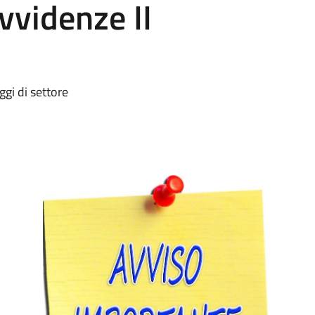
vvidenze II
ggi di settore