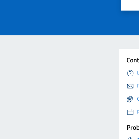
Cont
Prob