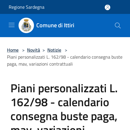
Salta al contenuto principale
Regione Sardegna
Comune di Ittiri
Home
>
Novità
>
Notizie
>
Piani personalizzati L. 162/98 - calendario consegna buste
paga, mav, variazioni contrattuali
Piani personalizzati L.
162/98 - calendario
consegna buste paga,
mav, variazioni