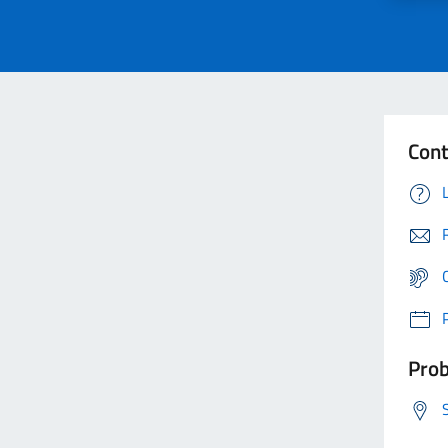
Cont
Prob