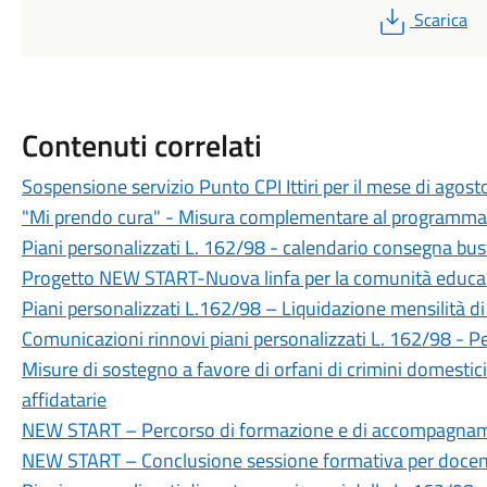
PDF
Scarica
Contenuti correlati
Sospensione servizio Punto CPI Ittiri per il mese di agos
"Mi prendo cura" - Misura complementare al programma
Piani personalizzati L. 162/98 - calendario consegna bust
Progetto NEW START-Nuova linfa per la comunità educante
Piani personalizzati L.162/98 – Liquidazione mensilità di
Comunicazioni rinnovi piani personalizzati L. 162/98 -
Misure di sostegno a favore di orfani di crimini domestici e
affidatarie
NEW START – Percorso di formazione e di accompagname
NEW START – Conclusione sessione formativa per docen