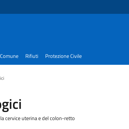
il Comune
Rifiuti
Protezione Civile
ici
gici
a cervice uterina e del colon-retto