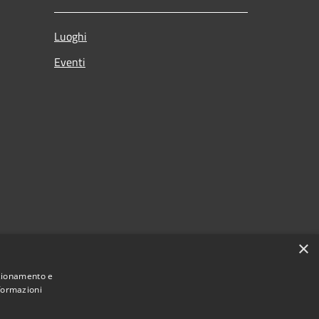
Luoghi
Eventi
×
nzionamento e
nformazioni