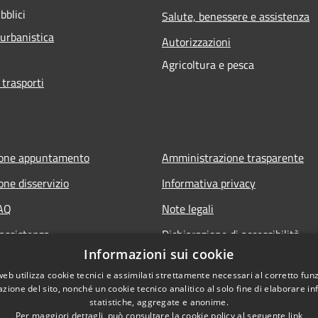
bblici
Salute, benessere e assistenza
 urbanistica
Autorizzazioni
Agricoltura e pesca
 trasporti
ione appuntamento
Amministrazione trasparente
one disservizio
Informativa privacy
FAQ
Note legali
 assistenza
Dichiarazione di accessibilità
Informazioni sui cookie
Obiettivi di accessibilità
web utilizza cookie tecnici e assimilati strettamente necessari al corretto fu
Storico Deliberazioni
azione del sito, nonché un cookie tecnico analitico al solo fine di elaborare i
statistiche, aggregate e anonime.
Per maggiori dettagli, può consultare la cookie policy al seguente
link