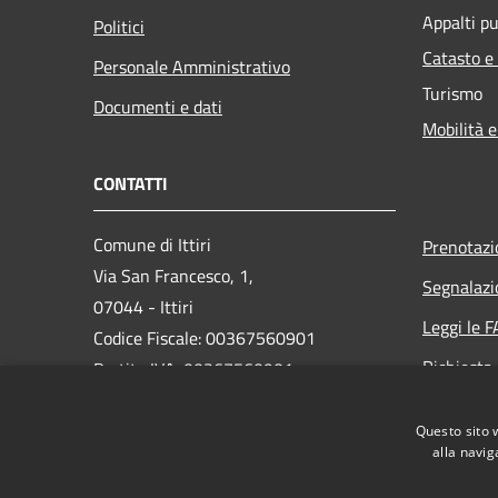
Appalti pu
Politici
Catasto e
Personale Amministrativo
Turismo
Documenti e dati
Mobilità e
CONTATTI
Comune di Ittiri
Prenotaz
Via San Francesco, 1,
Segnalazi
07044 - Ittiri
Leggi le 
Codice Fiscale: 00367560901
Richiesta
Partita IVA: 00367560901
PEC: protocollo@pec.comune.ittiri.ss.it
Questo sito 
Centralino Unico: 079445200
alla navig