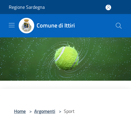
Salta al contenuto principale
Regione Sardegna
Comune di Ittiri
Home
>
Argomenti
>
Sport