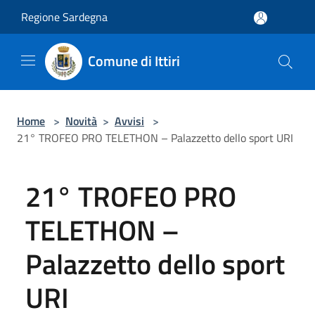
Salta al contenuto principale
Regione Sardegna
Comune di Ittiri
Home
>
Novità
>
Avvisi
>
21° TROFEO PRO TELETHON – Palazzetto dello sport URI
21° TROFEO PRO
TELETHON –
Palazzetto dello sport
URI