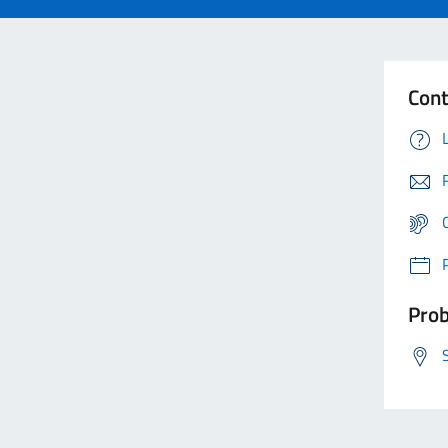
Cont
Prob